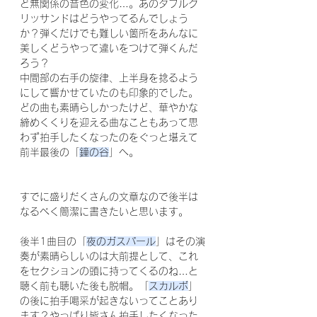
ど無関係の音色の変化…。あのダブルグ
リッサンドはどうやってるんでしょう
か？弾くだけでも難しい箇所をあんなに
美しくどうやって違いをつけて弾くんだ
ろう？
中間部の右手の旋律、上半身を捻るよう
にして響かせていたのも印象的でした。
どの曲も素晴らしかったけど、華やかな
締めくくりを迎える曲なこともあって思
わず拍手したくなったのをぐっと堪えて
前半最後の「
鐘の谷
」へ。
すでに盛りだくさんの文章なので後半は
なるべく簡潔に書きたいと思います。
後半1曲目の「
夜のガスパール
」はその演
奏が素晴らしいのは大前提として、これ
をセクションの頭に持ってくるのね…と
聴く前も聴いた後も脱帽。「
スカルボ
」
の後に拍手喝采が起きないってことあり
ます？やっぱり皆さん拍手したくなった