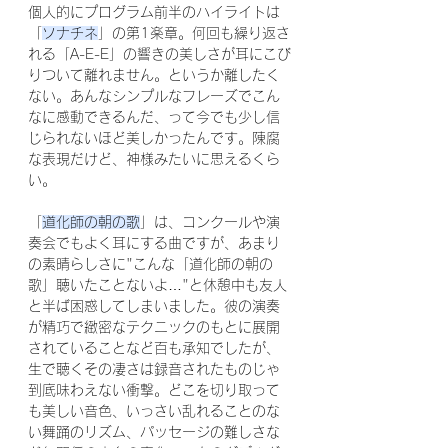
個人的にプログラム前半のハイライトは
「
ソナチネ
」の第1楽章。何回も繰り返さ
れる「A-E-E」の響きの美しさが耳にこび
りついて離れません。というか離したく
ない。あんなシンプルなフレーズでこん
なに感動できるんだ、って今でも少し信
じられないほど美しかったんです。陳腐
な表現だけど、神様みたいに思えるくら
い。
「
道化師の朝の歌
」は、コンクールや演
奏会でもよく耳にする曲ですが、あまり
の素晴らしさに"こんな「道化師の朝の
歌」聴いたことないよ…"と休憩中も友人
と半ば困惑してしまいました。彼の演奏
が精巧で緻密なテクニックのもとに展開
されていることなど百も承知でしたが、
生で聴くその凄さは録音されたものじゃ
到底味わえない衝撃。どこを切り取って
も美しい音色、いっさい乱れることのな
い舞踊のリズム、パッセージの難しさな