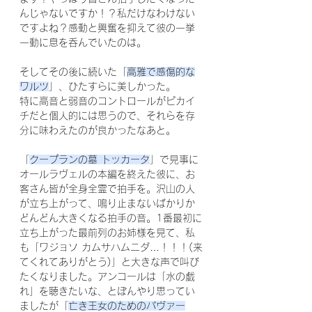
んじゃないですか！？私だけなわけない
ですよね？感動と興奮を抑えて彼の一挙
一動に息を呑んでいたのは。
そしてその後に続いた「
高雅で感傷的な
ワルツ
」、ひたすらに美しかった。
特に高音と弱音のコントロールがピカイ
チだと個人的には思うので、それらを存
分に味わえたのが良かったなあと。
「
クープランの墓 トッカータ
」で見事に
オールラヴェルの本編を終えた彼に、お
客さん皆が全身全霊で拍手を。沢山の人
が立ち上がって、鳴り止まないばかりか
どんどん大きくなる拍手の音。1番最初に
立ち上がった最前列のお姉様を見て、私
も「ワジョソ カムサハムニダ…！！！(来
てくれてありがとう)」と大きな声で叫び
たくなりました。アンコールは「水の戯
れ」を聴きたいな、とぼんやり思ってい
ましたが「
亡き王女のためのパヴァー