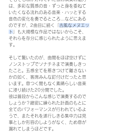
は、多彩な質感の音・ずっと身を委ねて
いたくなる流れのある音楽・ハッとする
音色の変化を奏でるところ…などにある
のですが、2曲目に続く「
古風なメヌエッ
ト
」も大規模な作品ではないからこそ、
それらを存分に感じられたように思えま
す。
そして驚いたのが、曲間をほぼ空けずに
ノンストップでソナチネまで演奏しきっ
たこと。五感全てを惹きつけて離さない
かの如く、客席みんな釘付けだったと思
います。息つく間もなく素晴らしい音楽
に浸り続けた20分間でした。
彼は普段からこんな感じで演奏するので
しょうか？緻密に練られた計画のもとに
全てのパフォーマンスが行われているよ
うで、またそれを遂行しきる集中力は見
事としか形容のしようがなく、ため息が
漏れてしまうほどです。