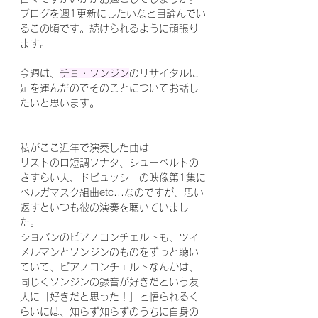
ブログを週1更新にしたいなと目論んでい
るこの頃です。続けられるように頑張り
ます。
今週は、
チョ・ソンジン
のリサイタルに
足を運んだのでそのことについてお話し
たいと思います。
私がここ近年で演奏した曲は
リストのロ短調ソナタ、シューベルトの
さすらい人、ドビュッシーの映像第1集に
ベルガマスク組曲etc...なのですが、思い
返すといつも彼の演奏を聴いていまし
た。
ショパンのピアノコンチェルトも、ツィ
メルマンとソンジンのものをずっと聴い
ていて、ピアノコンチェルトなんかは、
同じくソンジンの録音が好きだという友
人に「好きだと思った！」と悟られるく
らいには、知らず知らずのうちに自身の