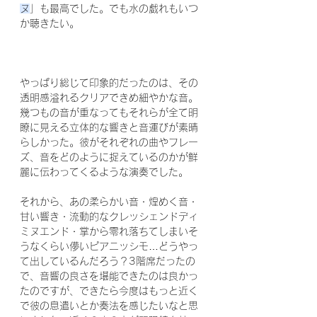
ヌ
」も最高でした。でも水の戯れもいつ
か聴きたい。
やっぱり総じて印象的だったのは、その
透明感溢れるクリアできめ細やかな音。
幾つもの音が重なってもそれらが全て明
瞭に見える立体的な響きと音運びが素晴
らしかった。彼がそれぞれの曲やフレー
ズ、音をどのように捉えているのかが鮮
麗に伝わってくるような演奏でした。
それから、あの柔らかい音・煌めく音・
甘い響き・流動的なクレッシェンドディ
ミヌエンド・掌から零れ落ちてしまいそ
うなくらい儚いピアニッシモ…どうやっ
て出しているんだろう？3階席だったの
で、音響の良さを堪能できたのは良かっ
たのですが、できたら今度はもっと近く
で彼の息遣いとか奏法を感じたいなと思