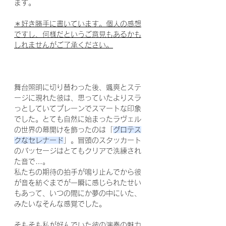
ます。
＊好き勝手に書いています。個人の感想
ですし、何様だというご意見もあるかも
しれませんがご了承ください。
舞台照明に切り替わった後、颯爽とステ
ージに現れた彼は、思っていたよりスラ
っとしていてプレーンでスマートな印象
でした。とても自然に始まったラヴェル
の世界の幕開けを飾ったのは「
グロテス
クなセレナード
」。冒頭のスタッカート
のパッセージはとてもクリアで洗練され
た音で…。
私たちの期待の拍手が鳴り止んでから彼
が音を紡ぐまでが一瞬に感じられたせい
もあって、いつの間にか夢の中にいた、
みたいなそんな感覚でした。
そもそも私が好んでいた彼の演奏の魅力