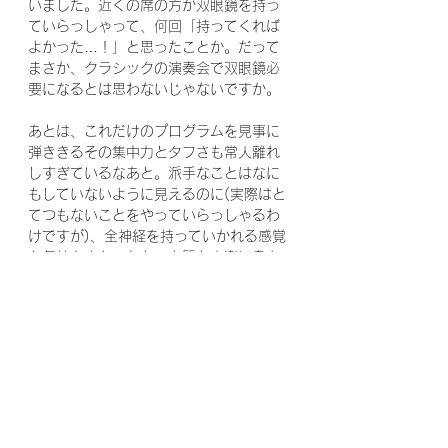
いました。近くの席の方が双眼鏡を持っ
ていらっしゃって、何回「持ってくれば
よかった…！」と思ったことか。だって
まさか、クラシックの演奏会で双眼鏡必
要になるとは思わないじゃないですか。
あとは、これだけのプログラムを見事に
弾ききるその集中力とタフさも常人離れ
しすぎているなあと。派手なことはなに
もしていないように見えるのに(実際はと
てつもないことをやっていらっしゃるわ
けですが)、全神経を持っていかれる感覚
も気持ちよかったな。上質な音楽に身を
委ねてはいるけれど、ピリッとした緊張
感も共存している感じで。
何度もくどいようですが、、、
演奏中こちらも音楽に没頭しているの
で、瞬間瞬間に思うことや感じること、
感動があってもそれらをしみじみと味わ
うことは公演中は不可能なんです。でも