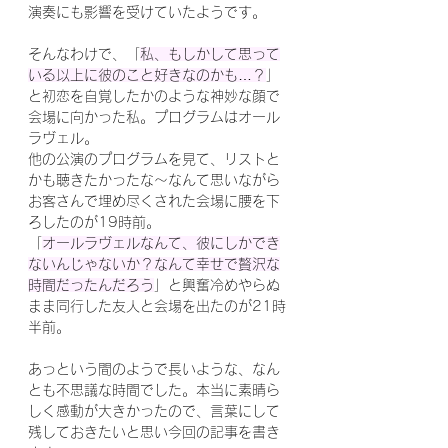
演奏にも影響を受けていたようです。
そんなわけで、「
私、もしかして思って
いる以上に彼のこと好きなのかも…？
」
と初恋を自覚したかのような神妙な顔で
会場に向かった私。プログラムはオール
ラヴェル。
他の公演のプログラムを見て、リストと
かも聴きたかったな〜なんて思いながら
お客さんで埋め尽くされた会場に腰を下
ろしたのが19時前。
「
オールラヴェルなんて、彼にしかでき
ないんじゃないか？なんて幸せで贅沢な
時間だったんだろう
」と興奮冷めやらぬ
まま同行した友人と会場を出たのが21時
半前。
あっという間のようで長いような、なん
とも不思議な時間でした。本当に素晴ら
しく感動が大きかったので、言葉にして
残しておきたいと思い今回の記事を書き